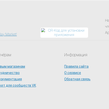
На
чт
Ap
тнёрам
Информация
вым магазинам
Правила сайта
рудничество
О сервисе
документация
Обратная связь
ет для сообществ VK