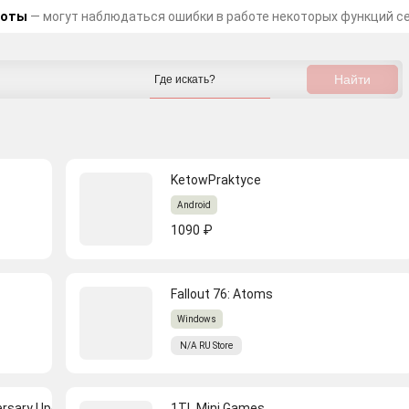
боты
— могут наблюдаться ошибки в работе некоторых функций с
KetowPraktyce
Android
1090 ₽
Fallout 76: Atoms
Windows
N/A
RU
Store
versary Upgrade
1TL Mini Games