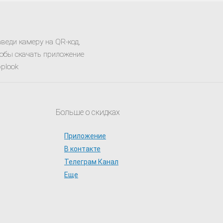
веди камеру на QR-код,
обы скачать приложение
plook
Больше о скидках
Приложение
В контакте
Телеграм Канал
Еще