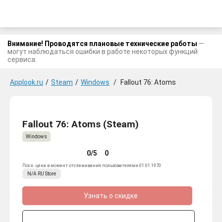
Внимание! Проводятся плановые технические работы
—
могут наблюдаться ошибки в работе некоторых функций
сервиса.
Applook.ru
/
Steam
/
Windows
/
Fallout 76: Atoms
Fallout 76: Atoms (Steam)
Windows
0/5
0
Посл. цена в момент отслеживания пользователями 01.01.1970
N/A
RU
Store
Узнать о скидке