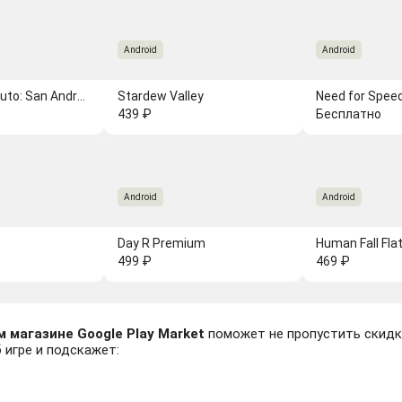
Android
Android
Grand Theft Auto: San Andreas
Stardew Valley
Need for Speed
439 ₽
Бесплатно
Android
Android
Day R Premium
Human Fall Fla
499 ₽
469 ₽
 магазине Google Play Market
поможет не пропустить скидку
 игре и подскажет: