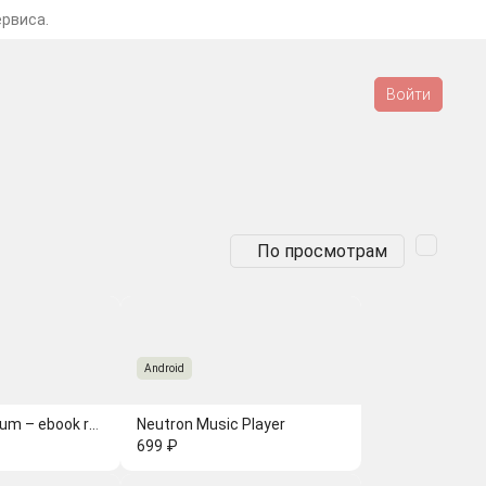
ервиса.
Войти
По просмотрам
Android
ReadEra Premium – ebook reader
Neutron Music Player
699 ₽