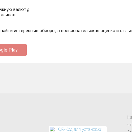
нужную валюту,
газинах,
айти интересные обзоры, а пользовательская оценка и отзыв
gle Play
На
чт
Ap