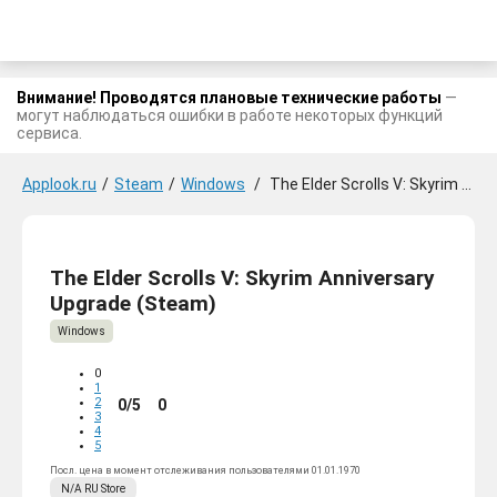
Внимание! Проводятся плановые технические работы
—
могут наблюдаться ошибки в работе некоторых функций
сервиса.
Applook.ru
/
Steam
/
Windows
/
The Elder Scrolls V: Skyrim Anniversary Upgrade
The Elder Scrolls V: Skyrim Anniversary
Upgrade (Steam)
Windows
0
1
2
0/5
0
3
4
5
Посл. цена в момент отслеживания пользователями 01.01.1970
N/A
RU
Store