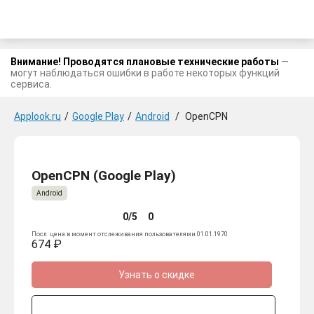
Внимание! Проводятся плановые технические работы
—
могут наблюдаться ошибки в работе некоторых функций
сервиса.
Applook.ru
/
Google Play
/
Android
/
OpenCPN
OpenCPN (Google Play)
Android
0/5
0
Посл. цена в момент отслеживания пользователями 01.01.1970
674 ₽
Узнать о скидке