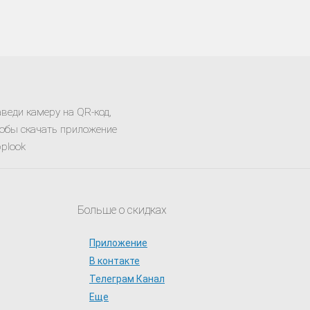
веди камеру на QR-код,
обы скачать приложение
plook
Больше о скидках
Приложение
В контакте
Телеграм Канал
Еще