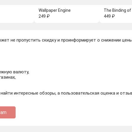
Wallpaper Engine
The Binding of 
249 ₽
449 ₽
жет не пропустить скидку и проинформирует о снижении цены.
нужную валюту,
газинах,
айти интересные обзоры, а пользовательская оценка и отзыв
eam