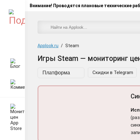
Внимание! Проводятся плановые технические ра
Applook.ru
/
Steam
Игры Steam — мониторинг це
Скидки в
Telegram
Си
Исп
(раз
син
зап