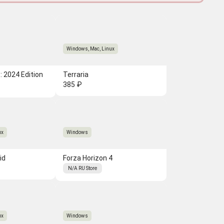
Windows, Mac, Linux
: 2024 Edition
Terraria
385 ₽
ux
Windows
id
Forza Horizon 4
N/A
RU
Store
ux
Windows