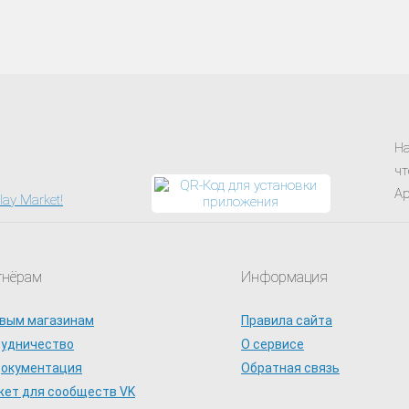
На
чт
Ap
тнёрам
Информация
вым магазинам
Правила сайта
рудничество
О сервисе
документация
Обратная связь
ет для сообществ VK