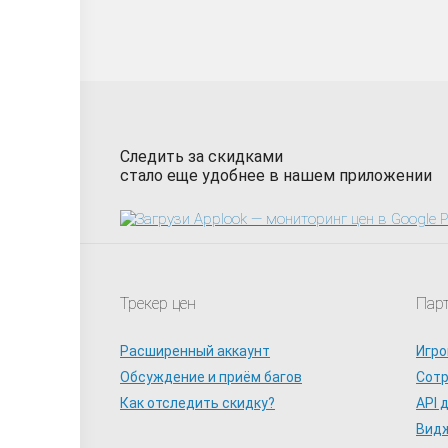
Следить за скидками
стало еще удобнее в нашем приложении
Трекер цен
Пар
Расширенный аккаунт
Игро
Обсуждение и приём багов
Сот
Как отследить скидку?
API 
Видж