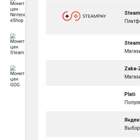
Steam
Платф
Steam
Магаз
Zaka-
Магаз
Plati
Попул
Яндек
Выбор