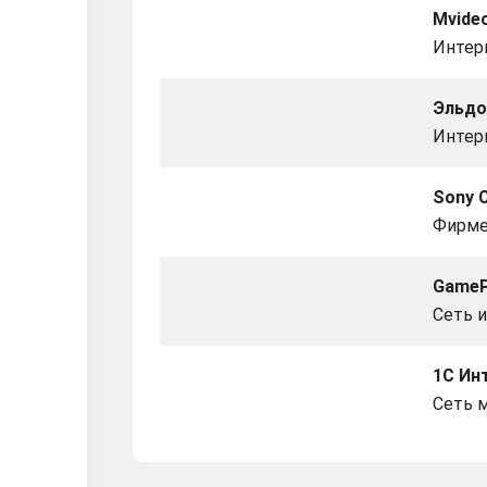
Mvide
Интер
Эльдо
Интерн
Sony 
Фирме
GameP
Сеть 
1С Ин
Сеть 