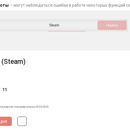
боты
— могут наблюдаться ошибки в работе некоторых функций с
 (Steam)
5
11
леживания пользователями 09.04.2024
идке