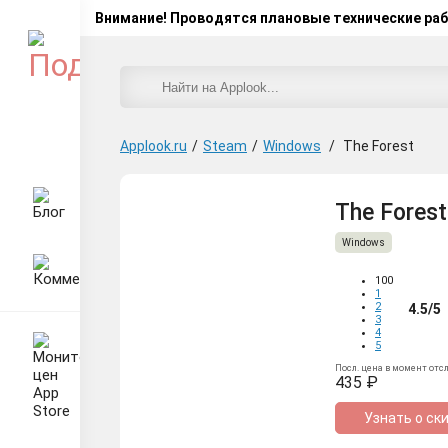
Внимание! Проводятся плановые технические ра
Applook.ru
/
Steam
/
Windows
/
The Forest
The Forest
Windows
100
1
2
4.5/
3
4
5
Посл. цена в момент отс
435 ₽
Узнать о ск