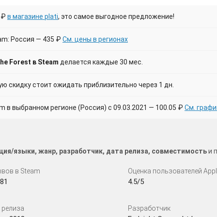
 ₽
в магазине plati
, это самое выгодное предложение!
am: Россия — 435 ₽
См. цены в регионах
he Forest в Steam
делается каждые 30 мес.
 скидку стоит ожидать приблизительно через 1 дн.
в выбранном регионе (Россия) с 09.03.2021 — 100.05 ₽
См. графи
ция/языки, жанр, разработчик, дата релиза, совместимость
и 
вов в Steam
Оценка пользователей App
81
4.5/5
 релиза
Разработчик