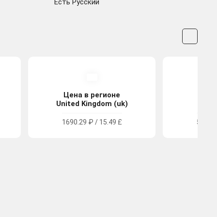
Есть Русский
Цена в регионе
Цена
United Kingdom (uk)
Tu
1690.29 ₽ / 15.49 £
572.89