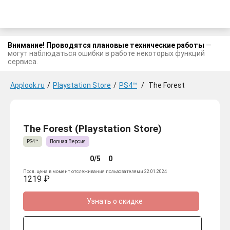
Внимание! Проводятся плановые технические работы
—
могут наблюдаться ошибки в работе некоторых функций
сервиса.
Applook.ru
/
Playstation Store
/
PS4™
/
The Forest
The Forest (Playstation Store)
PS4™
Полная Версия
0/5
0
Посл. цена в момент отслеживания пользователями 22.01.2024
1219 ₽
Узнать о скидке