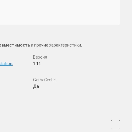
 совместимость
и прочие характеристики.
Версия
lation
,
1.11
GameCenter
Да