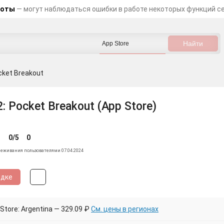
боты
— могут наблюдаться ошибки в работе некоторых функций с
cket Breakout
2: Pocket Breakout (App Store)
0/5
0
леживания пользователями 07.04.2024
идке
tore: Argentina — 329.09 ₽
См. цены в регионах