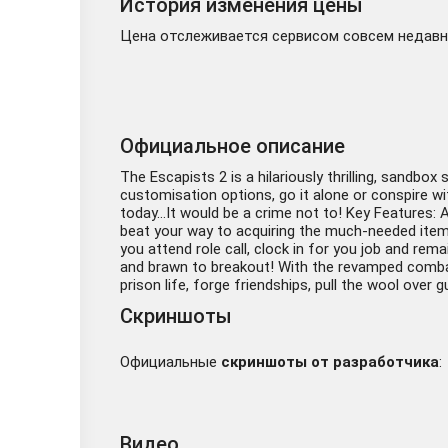
История изменения цены
Цена отслеживается сервисом совсем недавно
Официальное описание
The Escapists 2 is a hilariously thrilling, sandb
customisation options, go it alone or conspire wi
today…It would be a crime not to! Key Features: A
beat your way to acquiring the much-needed items 
you attend role call, clock in for you job and rema
and brawn to breakout! With the revamped combat 
prison life, forge friendships, pull the wool over 
Скриншоты
Официальные
скриншоты от разработчика
:
Видео