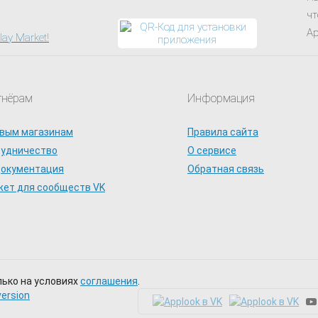
чт
Ap
тнёрам
Информация
вым магазинам
Правила сайта
рудничество
О сервисе
документация
Обратная связь
ет для сообществ VK
лько на условиях
соглашения
.
version