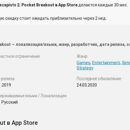
apists 2: Pocket Breakout в App Store
делается каждые 30 мес.
 скидку стоит ожидать приблизительно через 2 нед.
eakout — локализация/языки, жанр, разработчик, дата релиза,
астное ограничение
Жанр
Games
,
Entertainment
,
Simu
Strategy
 релиза
Последнее обновление
1.2019
24.03.2020
ерживаемые языки / Локализация
 Русский
ut в App Store