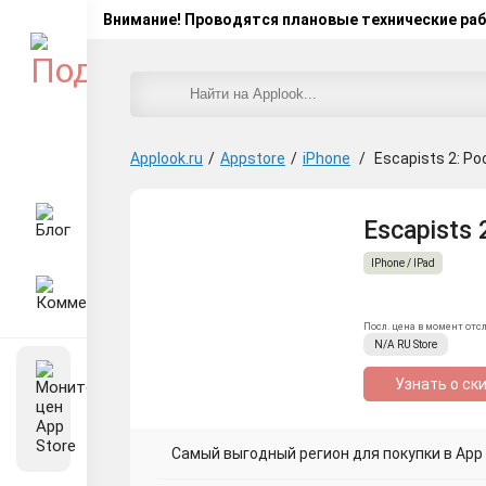
Внимание! Проводятся плановые технические ра
Applook.ru
/
Appstore
/
iPhone
/
Escapists 2: Po
Escapists 
IPhone / IPad
Посл. цена в момент отс
N/A
RU
Store
Узнать о ск
Самый выгодный регион для покупки в App S