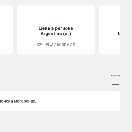
Цена в регионе
Цена
Argentina (ar)
United
329.09 ₽ / 6030.62 $
571.6
поиска магазинах.