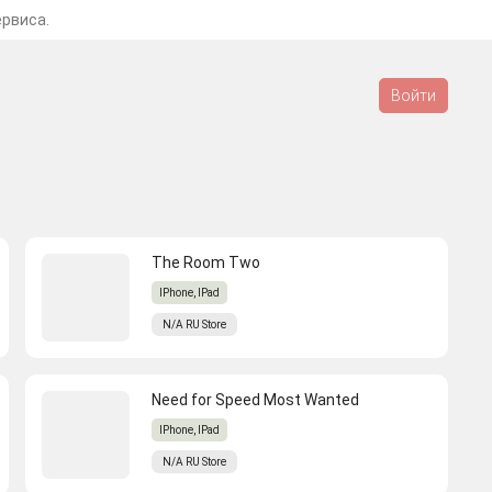
ервиса.
Войти
The Room Two
IPhone, IPad
N/A
RU
Store
Need for Speed Most Wanted
IPhone, IPad
N/A
RU
Store