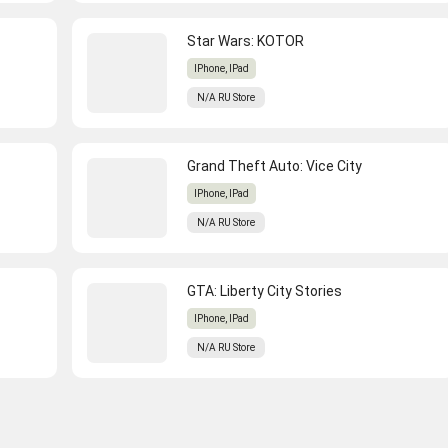
Star Wars: KOTOR
IPhone, IPad
N/A
RU
Store
Grand Theft Auto: Vice City
IPhone, IPad
N/A
RU
Store
GTA: Liberty City Stories
IPhone, IPad
N/A
RU
Store