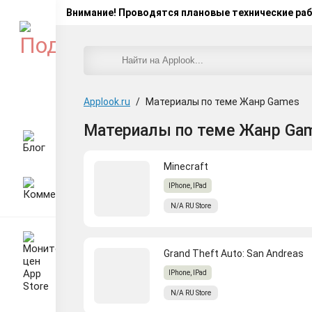
Внимание! Проводятся плановые технические ра
Applook.ru
/
Материалы по теме Жанр Games
Материалы по теме Жанр Ga
Minecraft
IPhone, IPad
N/A
RU
Store
Grand Theft Auto: San Andreas
IPhone, IPad
N/A
RU
Store