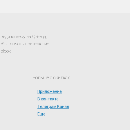
веди камеру на QR-код,
обы скачать приложение
plook
Больше о скидках
Приложение
В контакте
Телеграм Канал
Еще