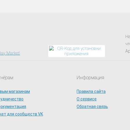
На
чт
Ap
тнёрам
Информация
вым магазинам
Правила сайта
рудничество
О сервисе
документация
Обратная связь
ет для сообществ VK