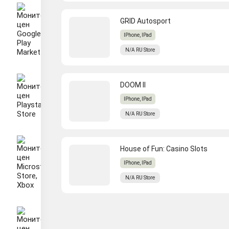
GRID Autosport
IPhone, IPad
N/A
RU
Store
DOOM II
IPhone, IPad
N/A
RU
Store
House of Fun: Casino Slots
IPhone, IPad
N/A
RU
Store