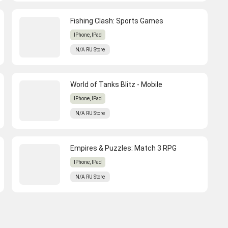
Fishing Clash: Sports Games
IPhone, IPad
N/A
RU
Store
World of Tanks Blitz - Mobile
IPhone, IPad
N/A
RU
Store
Empires & Puzzles: Match 3 RPG
IPhone, IPad
N/A
RU
Store