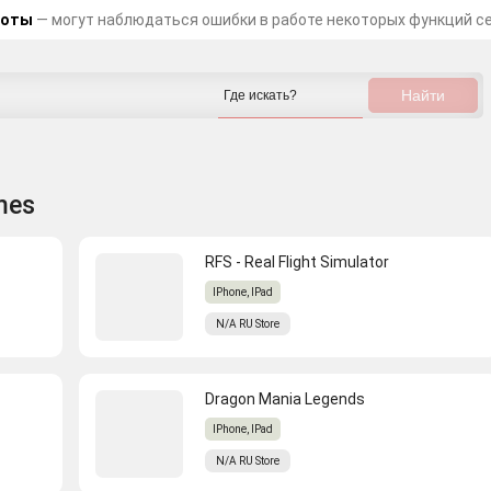
боты
— могут наблюдаться ошибки в работе некоторых функций с
mes
RFS - Real Flight Simulator
IPhone, IPad
N/A
RU
Store
Dragon Mania Legends
IPhone, IPad
N/A
RU
Store