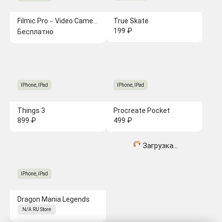
Filmic Pro－Video Camera
True Skate
199 ₽
Бесплатно
IPhone, IPad
IPhone, IPad
Things 3
Procreate Pocket
899 ₽
499 ₽
Загрузка...
IPhone, IPad
Dragon Mania Legends
N/A
RU
Store