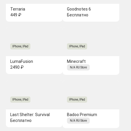
Terraria
Goodnotes 6
449 ₽
Бесплатно
IPhone, IPad
IPhone, IPad
LumaFusion
Minecraft
2490 ₽
N/A
RU
Store
IPhone, IPad
IPhone, IPad
Last Shelter: Survival
Badoo Premium
Бесплатно
N/A
RU
Store