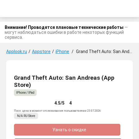
Внимание! Проводятся плановые технические работы
—
могут наблюдаться ошибки в работе некоторых функций
сервиса.
Applook.ru
/
Appstore
/
iPhone
/
Grand Theft Auto: San Andreas
Grand Theft Auto: San Andreas (App
Store)
IPhone / IPad
4.5/5
4
Посл. цена в момент отслеживания пользователями 23.07.2026
N/A
RU
Store
Узнать о скидке