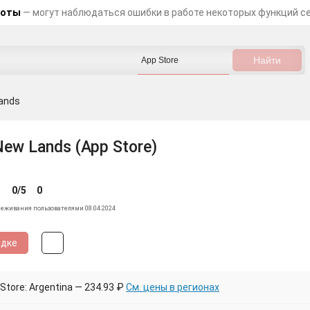
боты
— могут наблюдаться ошибки в работе некоторых функций с
ands
New Lands (App Store)
0/5
0
леживания пользователями 08.04.2024
идке
tore: Argentina — 234.93 ₽
См. цены в регионах