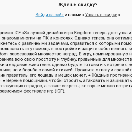
Ждёшь скидку?
Войди на сайт
и нажми «
Узнать о скидке
»
емию IGF «За лучший дизайн» игра Kingdom теперь доступна и
 знакома многим на ПК и консолях. Однако теперь она оптими
олкнетесь с различными задачами, справиться с которыми пом
спользовать эту помощь в постройке и защите собственного к
dom, завоевавшей множество наград. В игру, номинированную 
хранила всю свою простоту и глубину, привычные для множест
ки и ездовые животные, однако будьте готовы и к встрече с 
ики, но и борьба с самой стихией. Проявите отвагу и сражайт
дин правитель, его лошадь и мешок монет. ● Жадные противни
). ● Верные помощники, чтобы строить, атаковать и защищат
атакующих отрядов, а также секреты, которые можно встрети
ависимом фестивале игр (IGF).