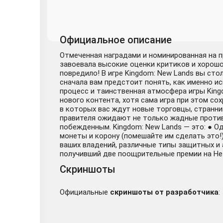
Официальное описание
Отмеченная наградами и номинированная на пр
завоевала высокие оценки критиков и хорошо
повредило! В игре Kingdom: New Lands вы ст
сначала вам предстоит понять, как именно и
процесс и таинственная атмосфера игры King
нового контента, хотя сама игра при этом со
в которых вас ждут новые торговцы, странни
правителя ожидают не только жадные противн
побежденным. Kingdom: New Lands — это: ● О
монеты и корону (помешайте им сделать это!
ваших владений, различные типы защитных и 
получивший две поощрительные премии на Нез
Скриншоты
Официальные
скриншоты от разработчика
: