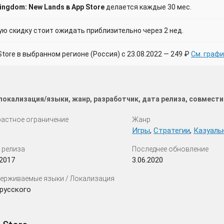
ngdom: New Lands в App Store
делается каждые 30 мес.
 скидку стоит ожидать приблизительно через 2 нед.
ore в выбранном регионе (Россия) с 23.08.2022 — 249 ₽
См. графи
локализация/языки, жанр, разработчик, дата релиза, совмест
астное ограничение
Жанр
Игры
,
Стратегии
,
Казуаль
 релиза
Последнее обновление
.2017
3.06.2020
ерживаемые языки / Локализация
русского