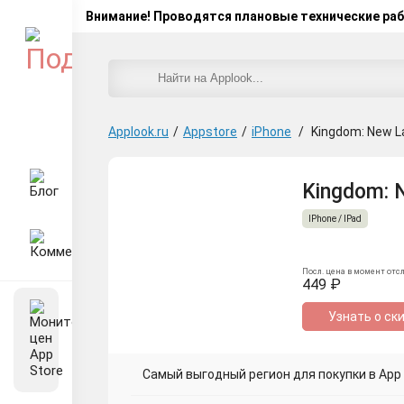
Внимание! Проводятся плановые технические ра
Applook.ru
/
Appstore
/
iPhone
/
Kingdom: New L
Kingdom: 
IPhone / IPad
Посл. цена в момент отс
449 ₽
Узнать о ск
Самый выгодный регион для покупки в App S