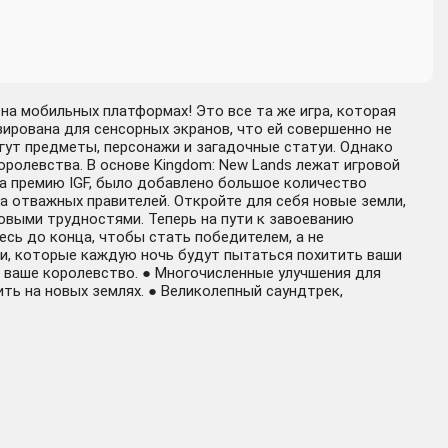
 на мобильных платформах! Это все та же игра, которая
зирована для сенсорных экранов, что ей совершенно не
огут предметы, персонажи и загадочные статуи. Однако
оролевства. В основе Kingdom: New Lands лежат игровой
на премию IGF, было добавлено большое количество
ва отважных правителей. Откройте для себя новые земли,
новыми трудностями. Теперь на пути к завоеванию
есь до конца, чтобы стать победителем, а не
ки, которые каждую ночь будут пытаться похитить ваши
ь ваше королевство. ● Многочисленные улучшения для
ть на новых землях. ● Великолепный саундтрек,