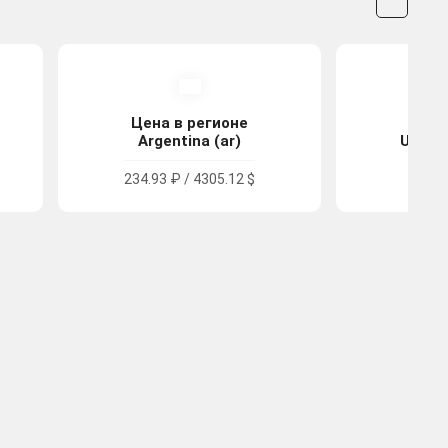
Цена в регионе
Цена
Argentina (ar)
United
234.93 ₽ / 4305.12 $
408.0