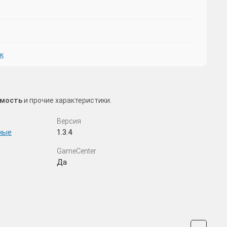
к
имость
и прочие характеристики.
Версия
ные
1.3.4
GameCenter
Да