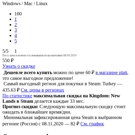
Windows / Mac / Linux
100
1
2
3
4
5
5/5
1
Посл. цена в момент отслеживания пользователями 08.04.2024
550 ₽
Узнать о скидке
Дешевле всего купить
можно по цене 60 ₽
в магазине plati
,
это самое выгодное предложение!
Самый выгодный регион для покупки в Steam: Turkey —
435.63 ₽
См. цены в регионах
По статистике
максимальная скидка на Kingdom: New
Lands в Steam
делается каждые 33 мес.
Прогноз скидки:
Следующую максимальную скидку стоит
ожидать в ближайшее время/дни.
Минимальная зафиксированная цена Steam в выбранном
регионе (Россия) с 08.11.2020 — 82 ₽
См. график