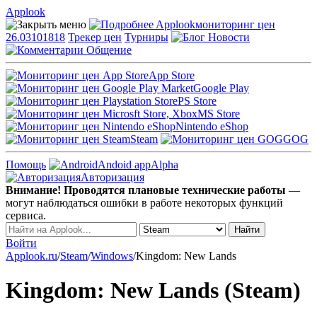
Applook
Applook
мониторинг цен
26.03101818
Трекер цен
Турниры
Новости
Общение
App Store
Google Play
PS Store
MS Store
Nintendo eShop
Steam
GOG
Помощь
Andoid app
Alpha
Авторизация
Внимание! Проводятся плановые технические работы
—
могут наблюдаться ошибки в работе некоторых функций
сервиса.
Войти
Applook.ru
/
Steam
/
Windows
/
Kingdom: New Lands
Kingdom: New Lands (Steam)