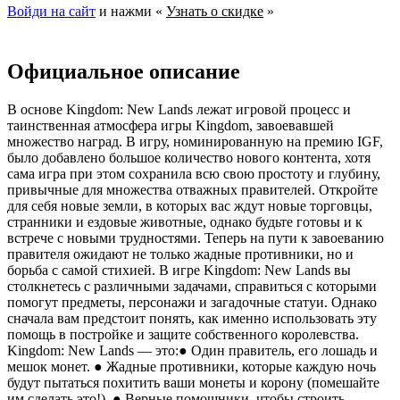
Войди на сайт
и нажми «
Узнать о скидке
»
Официальное описание
В основе Kingdom: New Lands лежат игровой процесс и
таинственная атмосфера игры Kingdom, завоевавшей
множество наград. В игру, номинированную на премию IGF,
было добавлено большое количество нового контента, хотя
сама игра при этом сохранила всю свою простоту и глубину,
привычные для множества отважных правителей. Откройте
для себя новые земли, в которых вас ждут новые торговцы,
странники и ездовые животные, однако будьте готовы и к
встрече с новыми трудностями. Теперь на пути к завоеванию
правителя ожидают не только жадные противники, но и
борьба с самой стихией. В игре Kingdom: New Lands вы
столкнетесь с различными задачами, справиться с которыми
помогут предметы, персонажи и загадочные статуи. Однако
сначала вам предстоит понять, как именно использовать эту
помощь в постройке и защите собственного королевства.
Kingdom: New Lands — это:● Один правитель, его лошадь и
мешок монет. ● Жадные противники, которые каждую ночь
будут пытаться похитить ваши монеты и корону (помешайте
им сделать это!). ● Верные помощники, чтобы строить,