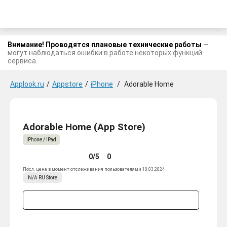
Внимание! Проводятся плановые технические работы
—
могут наблюдаться ошибки в работе некоторых функций
сервиса.
Applook.ru
/
Appstore
/
iPhone
/
Adorable Home
Adorable Home (App Store)
IPhone / IPad
0/5
0
Посл. цена в момент отслеживания пользователями 10.03.2024
N/A
RU
Store