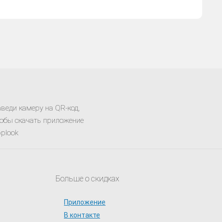
веди камеру на QR-код,
обы скачать приложение
plook
Больше о скидках
Приложение
В контакте