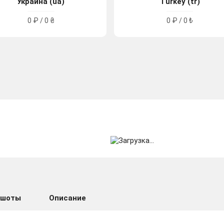
Украина (ua)
Turkey (tr)
0 ₽ / 0 ₴
0 ₽ / 0 ₺
ншоты
Описание