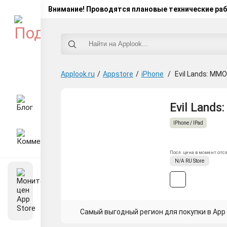
Внимание! Проводятся плановые технические ра
Applook.ru
/
Appstore
/
iPhone
/
Evil Lands: MM
Evil Lands
IPhone / IPad
Посл. цена в момент отс
N/A
RU
Store
Самый выгодный регион для покупки в App 