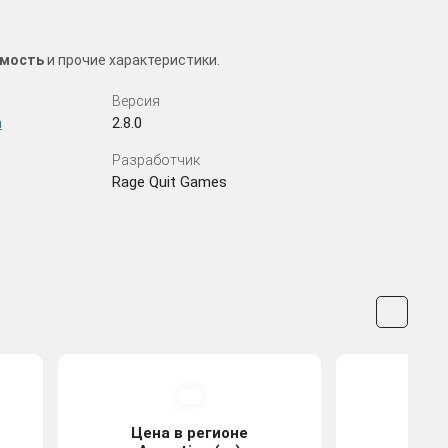
имость
и прочие характеристики.
Версия
n
2.8.0
Разработчик
Rage Quit Games
Цена
Цена в регионе