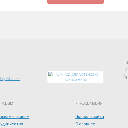
На
чт
Ap
тнёрам
Информация
вым магазинам
Правила сайта
рудничество
О сервисе