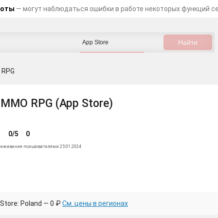
боты
— могут наблюдаться ошибки в работе некоторых функций с
O RPG
: MMO RPG (App Store)
0/5
0
леживания пользователями 25.01.2024
Store: Poland — 0 ₽
См. цены в регионах