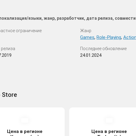
 локализация/языки, жанр, разработчик, дата релиза, совмест
астное ограничение
Жанр
Games
,
Role-Playing
,
Actio
 релиза
Последнее обновление
7.2019
24.01.2024
 Store
Цена в регионе
Цена в регионе