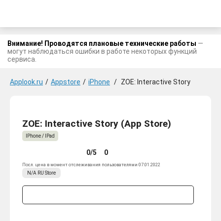
Внимание! Проводятся плановые технические работы
—
могут наблюдаться ошибки в работе некоторых функций
сервиса.
Applook.ru
/
Appstore
/
iPhone
/
ZOE: Interactive Story
ZOE: Interactive Story (App Store)
IPhone / IPad
0/5
0
Посл. цена в момент отслеживания пользователями 07.01.2022
N/A
RU
Store