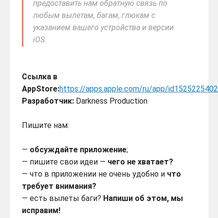
предоставить нам обратную связь по
любым вылетам, багам, глюкам с
указанием вашего устройства и версии
iOS.
Ссылка в
AppStore:
https://apps.apple.com/ru/app/id1525225402
Разработчик:
Darkness Production
Пишите нам:
—
обсуждайте приложение
;
— пишите свои идеи —
чего не хватает?
— что в приложении не очень удобно и
что
требует внимания?
— есть вылеты баги?
Напиши об этом, мы
исправим!