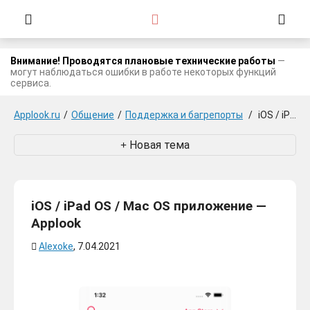
Внимание! Проводятся плановые технические работы
—
могут наблюдаться ошибки в работе некоторых функций
сервиса.
Applook.ru
/
Общение
/
Поддержка и багрепорты
/
iOS / iPad OS / Mac OS приложение — Applook
Новая тема
iOS / iPad OS / Mac OS приложение —
Applook
Alexoke
, 7.04.2021