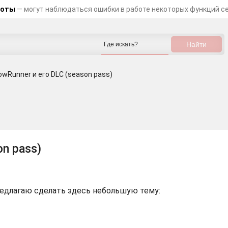
боты
— могут наблюдаться ошибки в работе некоторых функций с
owRunner и его DLC (season pass)
on pass)
редлагаю сделать здесь небольшую тему: