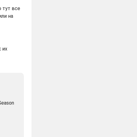
ю тут все
или на
 их
Season