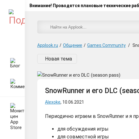
Внимание! Проводятся плановые технические ра
Applook.ru
/
Общение
/
Games Community
/
Sn
Новая тема
SnowRunner и его DLC (seas
Alexoke
, 10.06.2021
Периодично играем в SnowRunner и я п
для обсуждения игры
для совместной игры