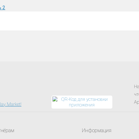
ь
2
На
чт
Ap
тнёрам
Информация