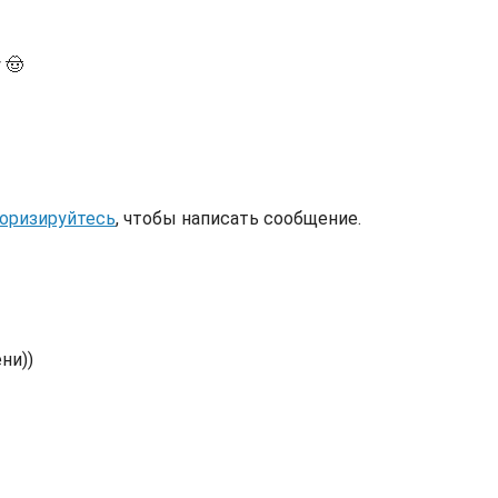
у
🤠
оризируйтесь
, чтобы написать сообщение.
ни))