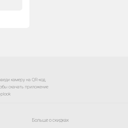
веди камеру на QR-код,
обы скачать приложение
plook
Больше о скидках