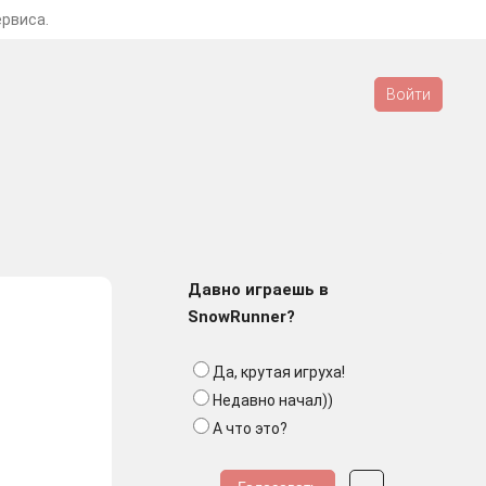
ервиса.
Войти
Давно играешь в
SnowRunner?
Да, крутая игруха!
Недавно начал))
А что это?