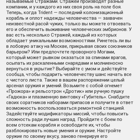
называемые Стражами. Стражей производят разные
компании, и у каждого из них своя роль на поле боя.
Теперь, когда Trident — последний колонизационный
корабль и оплот надежды человечества — захвачен
неизвестной расой чужих, только вы можете отвоевать
его и обеспечить выживание человеческих эмбрионов. У
вас есть несколько Стражей, каждый из которых
обладает уникальными возможностями. Ринетесь ли вы
в лобовую атаку на Москве, прикрывая своих союзников
барьером? Или предпочтете проворного Могами,
который может рывком оказаться за спинами врагов,
осыпать их раскаленными снарядами и молниеносно
вернуться в укрытие? Выбирайте с умом и действуйте
сообща, чтобы подарить человечеству шанс начать все
с чистого листа. Также в вашем распоряжении целый
арсенал оружия и умений. Возьмите с собой огнемет
«Прожора» и рельсотрон «Дротик» или ручную пушку
«Гадюка» и плазменную винтовку «Губитель». Снабдите
своих соратников наборами припасов и получите в ответ
возможность воспользоваться ремонтной станцией.
Задействуйте модификаторы миссий, чтобы повысить
сложность ради лучших наград. Пройдите с боем по
всем отсекам корабля и освободите их, чтобы
разблокировать новые умения и оружие. Настройте
оружие по своему вкусу, заново генерируя его