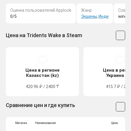
Оценка пользователей Applook
Жанр
Совме
0/5
Экшены
,
Инди
windo
Цена на Tridents Wake в Steam
Цена в регионе
Цена в реги
Казахстан (kz)
Украина (u
420.96 ₽ / 2400 ₸
415.7 ₽ / 229
Сравнение цен и где купить
Магазин
Наименование
Цена