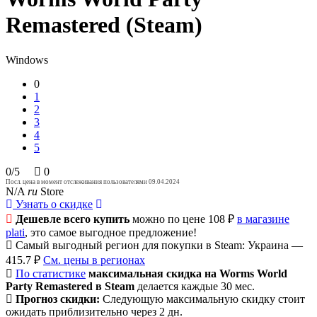
Remastered (Steam)
Windows
0
1
2
3
4
5
0/5
0
Посл. цена в момент отслеживания пользователями 09.04.2024
N/A
ru
Store
Узнать о скидке
Дешевле всего купить
можно по цене 108 ₽
в магазине
plati
, это самое выгодное предложение!
Самый выгодный регион для покупки в Steam: Украина —
415.7 ₽
См. цены в регионах
По статистике
максимальная скидка на Worms World
Party Remastered в Steam
делается каждые 30 мес.
Прогноз скидки:
Следующую максимальную скидку стоит
ожидать приблизительно через 2 дн.