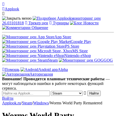
Applook
Applook
мониторинг цен
26.03101818
Трекер цен
Турниры
Новости
Общение
App Store
Google Play
PS Store
MS Store
Nintendo eShop
Steam
GOG
Помощь
Andoid app
Alpha
Авторизация
Внимание! Проводятся плановые технические работы
—
могут наблюдаться ошибки в работе некоторых функций
сервиса.
Войти
Applook.ru
/
Steam
/
Windows
/
Worms World Party Remastered
Worms World Party