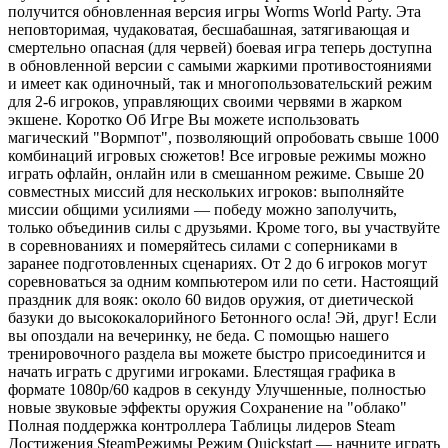
получится обновленная версия игры Worms World Party. Эта
неповторимая, чудаковатая, бесшабашная, затягивающая и
смертельно опасная (для червей) боевая игра теперь доступна
в обновленной версии с самыми жаркими противостояниями
и имеет как одиночный, так и многопользовательский режим
для 2-6 игроков, управляющих своими червями в жарком
экшене. Коротко Об Игре Вы можете использовать
магический "Вормпот", позволяющий опробовать свыше 1000
комбинаций игровых сюжетов! Все игровые режимы можно
играть офлайн, онлайн или в смешанном режиме. Свыше 20
совместных миссий для нескольких игроков: выполняйте
миссии общими усилиями — победу можно заполучить,
только объединив силы с друзьями. Кроме того, вы участвуйте
в соревнованиях и померяйтесь силами с соперниками в
заранее подготовленных сценариях. От 2 до 6 игроков могут
соревноваться за одним компьютером или по сети. Настоящий
праздник для вояк: около 60 видов оружия, от диетической
базуки до высококалорийного Бетонного осла! Эй, друг! Если
вы опоздали на вечеринку, не беда. С помощью нашего
тренировочного раздела вы можете быстро присоединится и
начать играть с другими игроками. Блестящая графика в
формате 1080p/60 кадров в секунду Улучшенные, полностью
новые звуковые эффекты оружия Сохранение на "облако"
Полная поддержка контроллера Таблицы лидеров Steam
Достижения SteamРежимы Режим Quickstart — начните играть