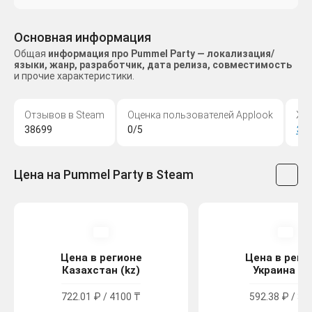
Основная информация
Общая
информация про Pummel Party — локализация/
языки, жанр, разработчик, дата релиза, совместимость
и прочие характеристики.
Отзывов в Steam
Оценка пользователей Applook
Жа
38699
0/5
Эк
Цена на Pummel Party в Steam
Цена в регионе
Цена в реги
Казахстан (kz)
Украина (u
722.01 ₽ / 4100 ₸
592.38 ₽ / 32