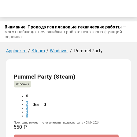
Внимание! Проводятся плановые технические работы
—
могут наблюдаться ошибки в работе некоторых функций
сервиса.
Applook.ru
/
Steam
/
Windows
/
Pummel Party
Pummel Party (Steam)
Windows
0
1
2
0/5
0
3
4
5
Посл. цена в момент отслеживания пользователями 08.04.2024
550 ₽