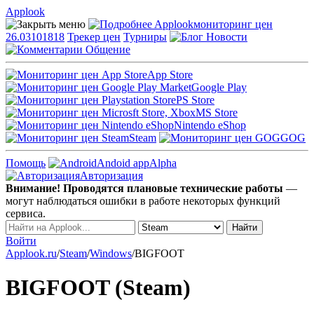
Applook
Applook
мониторинг цен
26.03101818
Трекер цен
Турниры
Новости
Общение
App Store
Google Play
PS Store
MS Store
Nintendo eShop
Steam
GOG
Помощь
Andoid app
Alpha
Авторизация
Внимание! Проводятся плановые технические работы
—
могут наблюдаться ошибки в работе некоторых функций
сервиса.
Войти
Applook.ru
/
Steam
/
Windows
/
BIGFOOT
BIGFOOT (Steam)