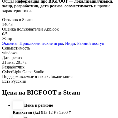
Общая
информация про BIGFOOT — локализация/языки,
жанр, разработчик, дата релиза, совместимость
и прочие
характеристики.
Отзывов в Steam
14643
Оценка пользователей Applook
0/5
Жанр
Экшены
,
Приключенческие игры
,
Инди
,
Ранний доступ
Совместимость
windows
Дата релиза
31 янв. 2017 r.
Разработчик
CyberLight Game Studio
Поддерживаемые языки / Локализация
Есть Русский
Цена на BIGFOOT в Steam
Цена в регионе
Казахстан (kz)
913.12 ₽ / 5200 ₸