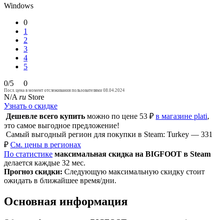
Windows
0
1
2
3
4
5
0/5
0
Посл. цена в момент отслеживания пользователями 08.04.2024
N/A
ru
Store
Узнать о скидке
Дешевле всего купить
можно по цене 53 ₽
в магазине plati
,
это самое выгодное предложение!
Самый выгодный регион для покупки в Steam: Turkey — 331
₽
См. цены в регионах
По статистике
максимальная скидка на BIGFOOT в Steam
делается каждые 32 мес.
Прогноз скидки:
Следующую максимальную скидку стоит
ожидать в ближайшее время/дни.
Основная информация