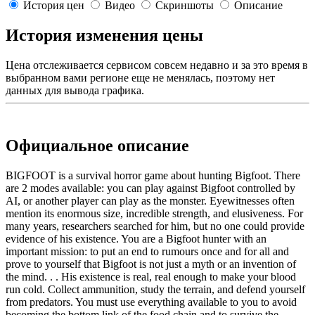
История цен
Видео
Скриншоты
Описание
История изменения цены
Цена отслеживается сервисом совсем недавно и за это время в
выбранном вами регионе еще не менялась, поэтому нет
данных для вывода графика.
Официальное описание
BIGFOOT is a survival horror game about hunting Bigfoot. There
are 2 modes available: you can play against Bigfoot controlled by
AI, or another player can play as the monster. Eyewitnesses often
mention its enormous size, incredible strength, and elusiveness. For
many years, researchers searched for him, but no one could provide
evidence of his existence. You are a Bigfoot hunter with an
important mission: to put an end to rumours once and for all and
prove to yourself that Bigfoot is not just a myth or an invention of
the mind. . . His existence is real, real enough to make your blood
run cold. Collect ammunition, study the terrain, and defend yourself
from predators. You must use everything available to you to avoid
becoming the bottom link of the food chain and to survive the