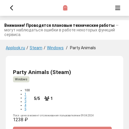
Внимание! Проводятся плановые технические работы
—
могут наблюдаться ошибки в работе некоторых функций
сервиса.
Applook.ru
/
Steam
/
Windows
/
Party Animals
Party Animals (Steam)
Windows
100
1
2
5/5
1
3
4
5
Посл. цена в момент отслеживания пользователями 09.04.2024
1238 ₽