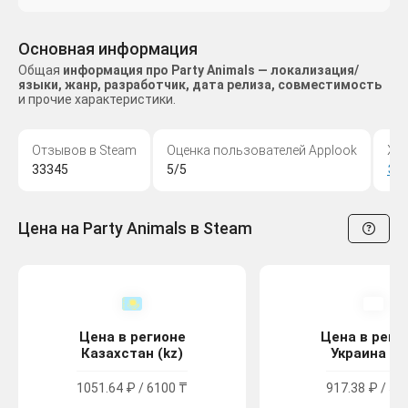
Основная информация
Общая
информация про Party Animals — локализация/
языки, жанр, разработчик, дата релиза, совместимость
и прочие характеристики.
Отзывов в Steam
Оценка пользователей Applook
Жа
33345
5/5
Эк
Цена на Party Animals в Steam
Цена в регионе
Цена в реги
Казахстан (kz)
Украина (u
1051.64 ₽ / 6100 ₸
917.38 ₽ / 50