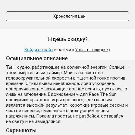
Хронология цен
Ждёшь скидку?
Войди на сайт
и нажми «
Узнать о скидке
»
Официальное описание
Ты – судно, работающее на солнечной энергии. Солнце –
твой смертельный таймер. Мчись на закат на
головокружительной скорости в тщетной гонке против
времени. Откладывай неизбежное, ловя ускорение,
поворачивающее заходящее солнце вспять, пусть всего
лишь на мгновение. Вдохновением для Race The Sun
послужили аркадные игры прошлого, где главным
является высокий результат, короткие игровые сессии и
чистое веселье, смешанное с волнующим нервы
напряжением. Правила просты: не разбейся, оставайся
на свету и не замедляйся!
Скриншоты