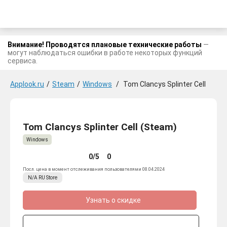
Внимание! Проводятся плановые технические работы
—
могут наблюдаться ошибки в работе некоторых функций
сервиса.
Applook.ru
/
Steam
/
Windows
/
Tom Clancys Splinter Cell
Tom Clancys Splinter Cell (Steam)
Windows
0/5
0
Посл. цена в момент отслеживания пользователями 08.04.2024
N/A
RU
Store
Узнать о скидке