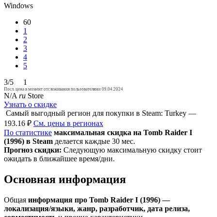
Windows
60
1
2
3
4
5
3/5
1
Посл. цена в момент отслеживания пользователями 09.04.2024
N/A
ru
Store
Узнать о скидке
Самый выгодный регион для покупки в Steam: Turkey —
193.16 ₽
См. цены в регионах
По статистике
максимальная скидка на Tomb Raider I
(1996) в Steam
делается каждые 30 мес.
Прогноз скидки:
Следующую максимальную скидку стоит
ожидать в ближайшее время/дни.
Основная информация
Общая
информация про Tomb Raider I (1996) —
локализация/языки, жанр, разработчик, дата релиза,