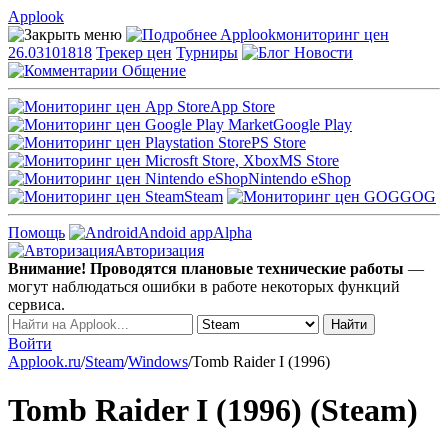
Applook
Applook
мониторинг цен
26.03101818
Трекер цен
Турниры
Новости
Общение
App Store
Google Play
PS Store
MS Store
Nintendo eShop
Steam
GOG
Помощь
Andoid app
Alpha
Авторизация
Внимание! Проводятся плановые технические работы
—
могут наблюдаться ошибки в работе некоторых функций
сервиса.
Войти
Applook.ru
/
Steam
/
Windows
/
Tomb Raider I (1996)
Tomb Raider I (1996) (Steam)