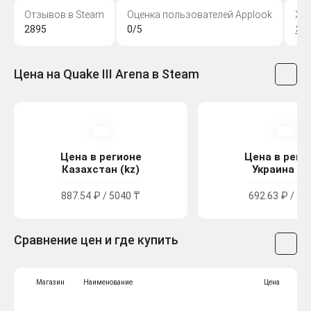
Отзывов в Steam
Оценка пользователей Applook
Жа
2895
0/5
Эк
Цена на Quake III Arena в Steam
Цена в регионе
Цена в реги
Казахстан (kz)
Украина (u
887.54 ₽ / 5040 ₸
692.63 ₽ / 38
Сравнение цен и где купить
Магазин
Наименование
Цена