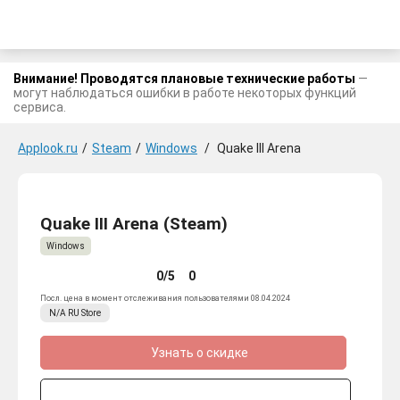
Внимание! Проводятся плановые технические работы
—
могут наблюдаться ошибки в работе некоторых функций
сервиса.
Applook.ru
/
Steam
/
Windows
/
Quake III Arena
Quake III Arena (Steam)
Windows
0/5
0
Посл. цена в момент отслеживания пользователями 08.04.2024
N/A
RU
Store
Узнать о скидке