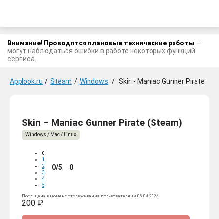
Внимание! Проводятся плановые технические работы
—
могут наблюдаться ошибки в работе некоторых функций
сервиса.
Applook.ru
/
Steam
/
Windows
/
Skin - Maniac Gunner Pirate
Skin – Maniac Gunner Pirate (Steam)
Windows / Mac / Linux
0
1
2
0/5
0
3
4
5
Посл. цена в момент отслеживания пользователями 06.04.2024
200 ₽