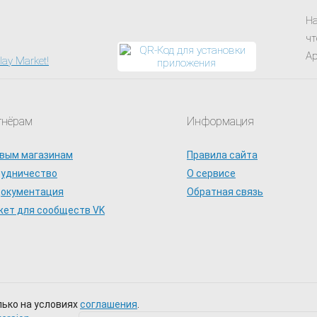
На
чт
Ap
тнёрам
Информация
вым магазинам
Правила сайта
рудничество
О сервисе
документация
Обратная связь
ет для сообществ VK
лько на условиях
соглашения
.