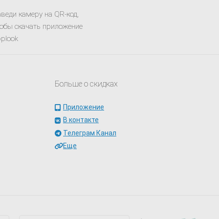
веди камеру на QR-код,
обы скачать приложение
plook
Больше о скидках
Приложение
В контакте
Телеграм Канал
Еще