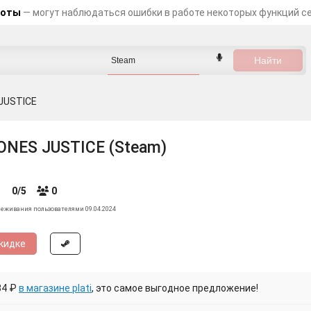
боты
— могут наблюдаться ошибки в работе некоторых функций с
JUSTICE
ONES JUSTICE (Steam)
0/5
0
леживания пользователями 09.04.2024
кидке
34 ₽
в магазине plati
, это самое выгодное предложение!