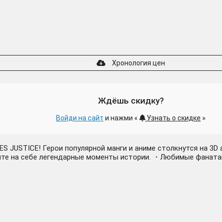
Хронология цен
Ждёшь скидку?
Войди на сайт
и нажми «
Узнать о скидке
»
 JUSTICE! Герои популярной манги и аниме столкнутся на 3D а
ытайте на себе легендарные моменты истории. ・Любимые фана