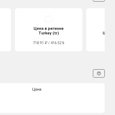
Цена в регионе
Цена
Turkey (tr)
United
718.91 ₽ / 416.52 ₺
1624.9
Цена