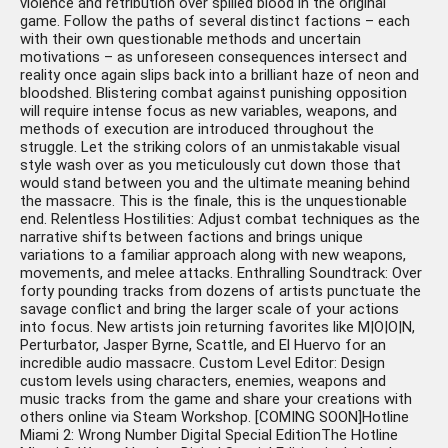
violence and retribution over spilled blood in the original
Edition
game. Follow the paths of several distinct factions – each
with their own questionable methods and uncertain
motivations – as unforeseen consequences intersect and
reality once again slips back into a brilliant haze of neon and
bloodshed. Blistering combat against punishing opposition
will require intense focus as new variables, weapons, and
methods of execution are introduced throughout the
struggle. Let the striking colors of an unmistakable visual
style wash over as you meticulously cut down those that
would stand between you and the ultimate meaning behind
the massacre. This is the finale, this is the unquestionable
Hotline Miami 2: Wrong
212 ₽
end. Relentless Hostilities: Adjust combat techniques as the
Number - Digital Special
narrative shifts between factions and brings unique
-338 руб.
Edition
variations to a familiar approach along with new weapons,
movements, and melee attacks. Enthralling Soundtrack: Over
forty pounding tracks from dozens of artists punctuate the
savage conflict and bring the larger scale of your actions
into focus. New artists join returning favorites like M|O|O|N,
Perturbator, Jasper Byrne, Scattle, and El Huervo for an
incredible audio massacre. Custom Level Editor: Design
custom levels using characters, enemies, weapons and
music tracks from the game and share your creations with
others online via Steam Workshop. [COMING SOON]Hotline
Miami 2: Wrong Number Digital Special EditionThe Hotline