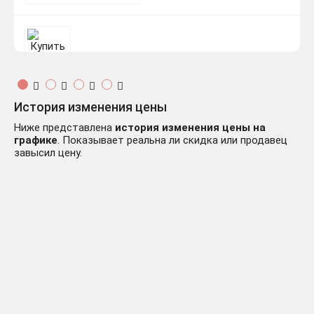
Hotline Miami 1 + 2 Wrong
599 ₽
Number (Combo Pack) 🔑
История изменения цены
+49 руб.
STEAM
Ниже представлена
история изменения цены на
графике
. Показывает реальна ли скидка или продавец
завысил цену.
⚫Hotline Miami (Любая | Все
199 ₽
-351 руб.
Части) Steam Ключ РФ+Мир