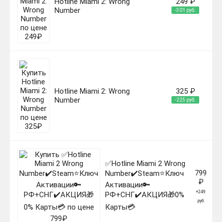
Hotline Miami 2: Wrong
249 ₽
Number
-301 руб.
Hotline Miami 2: Wrong
325 ₽
Number
-225 руб.
✅Hotline Miami 2 Wrong
799
Number✔️Steam⭐Ключ
₽
Активации🔑
+249
РФ+СНГ✔️АКЦИЯ🎁0%
руб.
Карты💳