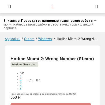
Внимание! Проводятся плановые технические работы
—
могут наблюдаться ошибки в работе некоторых функций
сервиса.
Applook.ru
/
Steam
/
Windows
/
Hotline Miami 2: Wrong Number
Hotline Miami 2: Wrong Number (Steam)
Windows / Mac / Linux
100
1
2
5/5
1
3
4
5
Посл. цена в момент отслеживания пользователями 08.04.2024
550 ₽