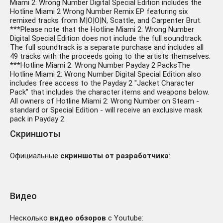
Miami 2: Wrong Number Digital Special Edition includes the
Hotline Miami 2 Wrong
Hotline Miami 2 Wrong Number Remix EP featuring six
211 ₽
Number (Steam Ключ) СНГ-
remixed tracks from M|O|O|N, Scattle, and Carpenter Brut.
-339 руб.
МИР(БЕЗ РФ) + ПОДАРОК
***Please note that the Hotline Miami 2: Wrong Number
Digital Special Edition does not include the full soundtrack.
The full soundtrack is a separate purchase and includes all
49 tracks with the proceeds going to the artists themselves.
***Hotline Miami 2: Wrong Number Payday 2 PacksThe
Hotline Miami 2: Wrong Number Digital Special Edition also
includes free access to the Payday 2 "Jacket Character
Pack" that includes the character items and weapons below.
All owners of Hotline Miami 2: Wrong Number on Steam -
✅Hotline Miami 2:
standard or Special Edition - will receive an exclusive mask
Wrong
pack in Payday 2.
100 ₽
Number✔️Steam⭐+ 20
Скриншоты
-450 руб.
Игр🎁АКЦИЯ⭐0%
Карты💳
Официальные
скриншоты от разработчика
:
Видео
Несколько
видео обзоров
с Youtube: