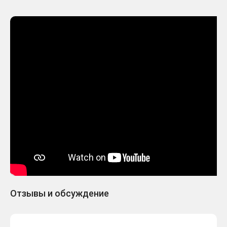
🔑Hotline Miami 2: Wrong
245 ₽
Number. STEAM-ключ Россия
-305 руб.
(Glo
Hotline Miami 2: Wrong
197 ₽
Number (Steam/Ключ/ Весь
-353 руб.
Мир)
Отзывы и обсуждение