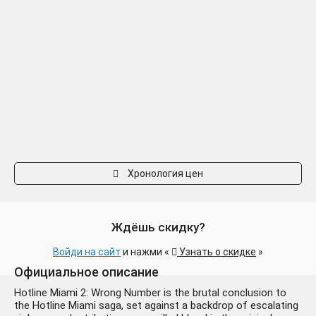
Hotline Miami 2: Wrong
774 ₽
Number - Digital Special
+224 руб.
Edition
Хронология цен
Ждёшь скидку?
Войди на сайт
и нажми «
Узнать о скидке
»
Официальное описание
Hotline Miami 2: Wrong Number is the brutal conclusion to
Hotline Miami 2: Wrong
212 ₽
the Hotline Miami saga, set against a backdrop of escalating
Number - Digital Special
-338 руб.