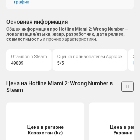
график
Основная информация
Общая
информация про Hotline Miami 2: Wrong Number —
локализация/языки, жанр, разработчик, дата релиза,
совместимость
и прочие характеристики.
Отзывов в Steam
Оценка пользователей Applook
Жа
49089
5/5
Эк
Цена на Hotline Miami 2: Wrong Number в
Steam
Цена в регионе
Цена в реги
Казахстан (kz)
Украина (u