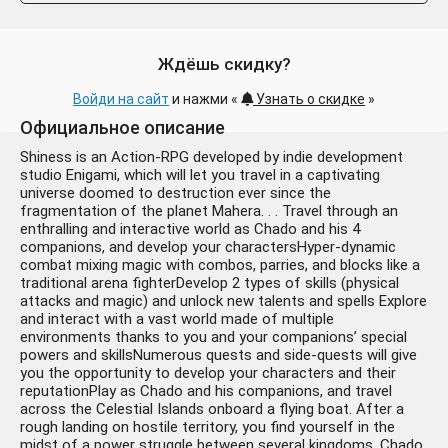
Ждёшь скидку?
Войди на сайт
и нажми «
Узнать о скидке
»
⭐Shiness: The Lightning
424 ₽
Официальное описание
Kingdom EU Steam КЛЮЧ 🔑
+75 руб.
ЕВРОПА
Shiness is an Action-RPG developed by indie development
studio Enigami, which will let you travel in a captivating
universe doomed to destruction ever since the
fragmentation of the planet Mahera. . . Travel through an
enthralling and interactive world as Chado and his 4
companions, and develop your charactersHyper-dynamic
combat mixing magic with combos, parries, and blocks like a
traditional arena fighterDevelop 2 types of skills (physical
attacks and magic) and unlock new talents and spells Explore
and interact with a vast world made of multiple
environments thanks to you and your companions’ special
powers and skillsNumerous quests and side-quests will give
you the opportunity to develop your characters and their
reputationPlay as Chado and his companions, and travel
across the Celestial Islands onboard a flying boat. After a
rough landing on hostile territory, you find yourself in the
midst of a power struggle between several kingdoms. Chado