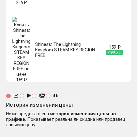
Shiness: The Lightning
159 ₽
Kingdom STEAM KEY REGION
-190 руб.
FREE
✅Shiness: The Lightning
История изменения цены
Kingdom
117 ₽
Ниже представлена
история изменения цены на
⭐Steam\РФ+Весь
-232 руб.
графике
. Показывает реальна ли скидка или продавец
Мир\Key⭐
завысил цену.