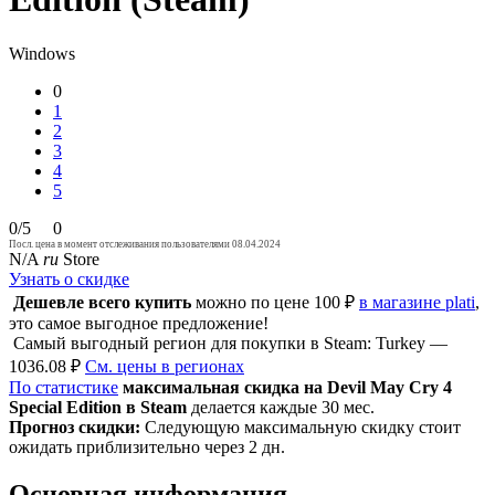
Windows
0
1
2
3
4
5
0/5
0
Посл. цена в момент отслеживания пользователями 08.04.2024
N/A
ru
Store
Узнать о скидке
Дешевле всего купить
можно по цене 100 ₽
в магазине plati
,
это самое выгодное предложение!
Самый выгодный регион для покупки в Steam: Turkey —
1036.08 ₽
См. цены в регионах
По статистике
максимальная скидка на Devil May Cry 4
Special Edition в Steam
делается каждые 30 мес.
Прогноз скидки:
Следующую максимальную скидку стоит
ожидать приблизительно через 2 дн.
Основная информация