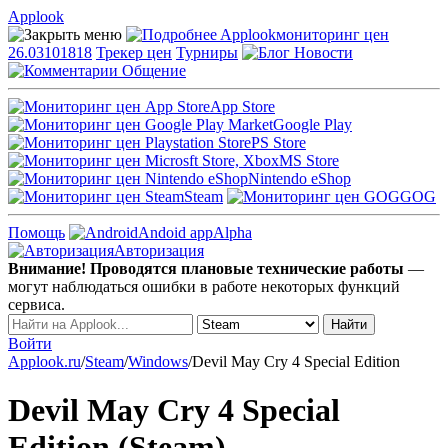
Applook
Applook
мониторинг цен
26.03101818
Трекер цен
Турниры
Новости
Общение
App Store
Google Play
PS Store
MS Store
Nintendo eShop
Steam
GOG
Помощь
Andoid app
Alpha
Авторизация
Внимание! Проводятся плановые технические работы
—
могут наблюдаться ошибки в работе некоторых функций
сервиса.
Войти
Applook.ru
/
Steam
/
Windows
/
Devil May Cry 4 Special Edition
Devil May Cry 4 Special
Edition (Steam)