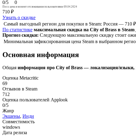
0/5
0
Посл. цена в момент отслеживания пользователями 09.04.2024
710 ₽
Узнать о скидке
Самый выгодный регион для покупки в Steam: Россия — 710 
По статистике
максимальная скидка на City of Brass в Steam
Прогноз скидки:
Следующую максимальную скидку стоит ожид
Минимальная зафиксированная цена Steam в выбранном регион
Основная информация
Общая
информация про City of Brass — локализация/языки, 
Оценка Metacritic
69
Отзывов в Steam
712
Оценка пользователей Applook
0/5
Жанр
Экшены
,
Инди
Совместимость
windows
Дата релиза