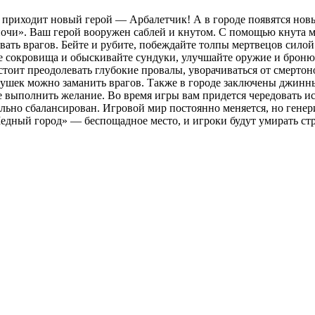
ру приходит новый герой — Арбалетчик! А в городе появятся н
1 ночи». Ваш герой вооружен саблей и кнутом. С помощью кнута 
овать врагов. Бейте и рубите, побеждайте толпы мертвецов сило
те сокровища и обыскивайте сундуки, улучшайте оружие и броню
дстоит преодолевать глубокие провалы, уворачиваться от смертон
ловушек можно заманить врагов. Также в городе заключены джи
ыполнить желание. Во время игры вам придется чередовать испол
ально сбалансирован. Игровой мир постоянно меняется, но гене
Медный город» — беспощадное место, и игроки будут умирать ст