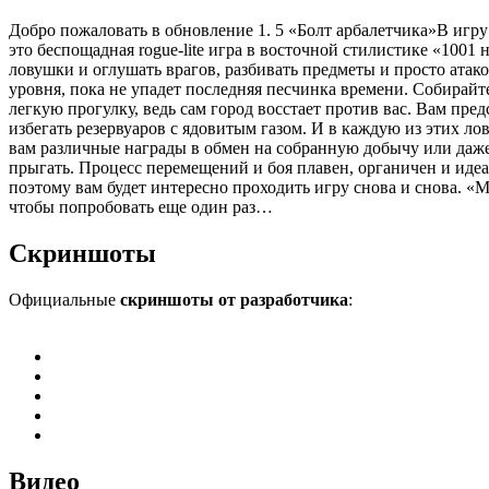
Добро пожаловать в обновление 1. 5 «Болт арбалетчика»В иг
это беспощадная rogue-lite игра в восточной стилистике «100
ловушки и оглушать врагов, разбивать предметы и просто атак
уровня, пока не упадет последняя песчинка времени. Собирай
легкую прогулку, ведь сам город восстает против вас. Вам пре
избегать резервуаров с ядовитым газом. И в каждую из этих 
вам различные награды в обмен на собранную добычу или даже в
прыгать. Процесс перемещений и боя плавен, органичен и иде
поэтому вам будет интересно проходить игру снова и снова. «
чтобы попробовать еще один раз…
Скриншоты
Официальные
скриншоты от разработчика
:
Видео