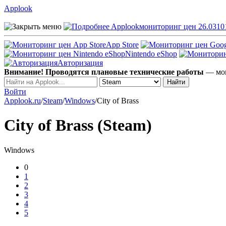
Applook
Applook
мониторинг цен 26.0310
App Store
Nintendo eShop
Авторизация
Внимание! Проводятся плановые технические работы
— мог
Войти
Applook.ru
/
Steam
/
Windows
/
City of Brass
City of Brass (Steam)
Windows
0
1
2
3
4
5