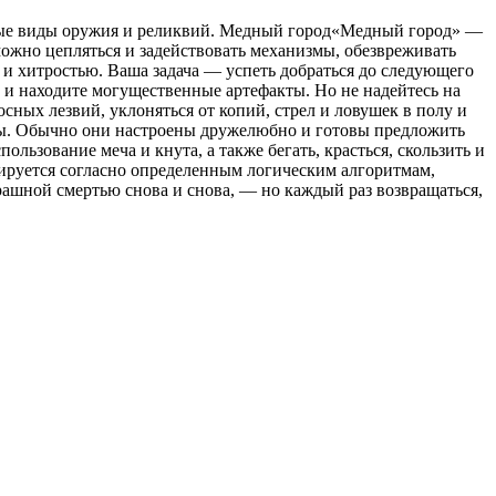
овые виды оружия и реликвий. Медный город«Медный город» —
можно цепляться и задействовать механизмы, обезвреживать
й и хитростью. Ваша задача — успеть добраться до следующего
 и находите могущественные артефакты. Но не надейтесь на
осных лезвий, уклоняться от копий, стрел и ловушек в полу и
нны. Обычно они настроены дружелюбно и готовы предложить
ьзование меча и кнута, а также бегать, красться, скользить и
рируется согласно определенным логическим алгоритмам,
рашной смертью снова и снова, — но каждый раз возвращаться,