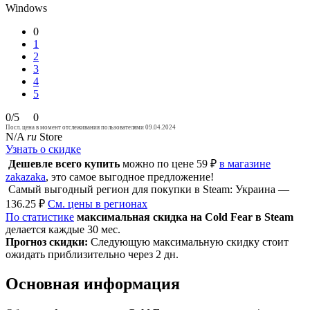
Windows
0
1
2
3
4
5
0/5
0
Посл. цена в момент отслеживания пользователями 09.04.2024
N/A
ru
Store
Узнать о скидке
Дешевле всего купить
можно по цене 59 ₽
в магазине
zakazaka
, это самое выгодное предложение!
Самый выгодный регион для покупки в Steam: Украина —
136.25 ₽
См. цены в регионах
По статистике
максимальная скидка на Cold Fear в Steam
делается каждые 30 мес.
Прогноз скидки:
Следующую максимальную скидку стоит
ожидать приблизительно через 2 дн.
Основная информация