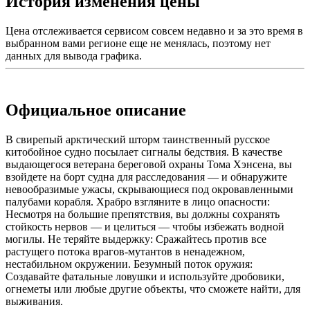
История изменения цены
Цена отслеживается сервисом совсем недавно и за это время в
выбранном вами регионе еще не менялась, поэтому нет
данных для вывода графика.
Официальное описание
В свирепый арктический шторм таинственный русское
китобойное судно посылает сигналы бедствия. В качестве
выдающегося ветерана береговой охраны Тома Хэнсена, вы
взойдете на борт судна для расследования — и обнаружите
невообразимые ужасы, скрывающиеся под окровавленными
палубами корабля. Храбро взгляните в лицо опасности:
Несмотря на большие препятствия, вы должны сохранять
стойкость нервов — и целиться — чтобы избежать водной
могилы. Не теряйте выдержку: Сражайтесь против все
растущего потока врагов-мутантов в ненадежном,
нестабильном окружении. Безумный поток оружия:
Создавайте фатальные ловушки и используйте дробовики,
огнеметы или любые другие объекты, что сможете найти, для
выживания.