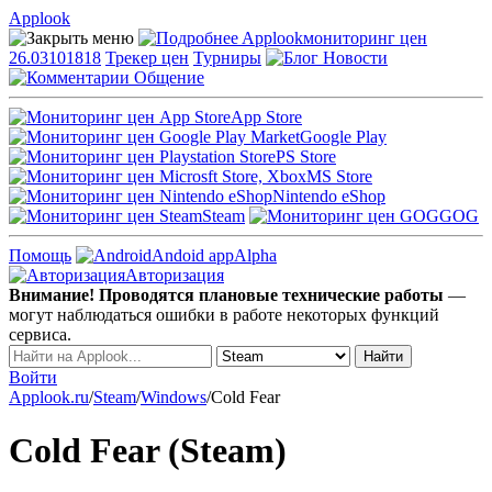
Applook
Applook
мониторинг цен
26.03101818
Трекер цен
Турниры
Новости
Общение
App Store
Google Play
PS Store
MS Store
Nintendo eShop
Steam
GOG
Помощь
Andoid app
Alpha
Авторизация
Внимание! Проводятся плановые технические работы
—
могут наблюдаться ошибки в работе некоторых функций
сервиса.
Войти
Applook.ru
/
Steam
/
Windows
/
Cold Fear
Cold Fear (Steam)