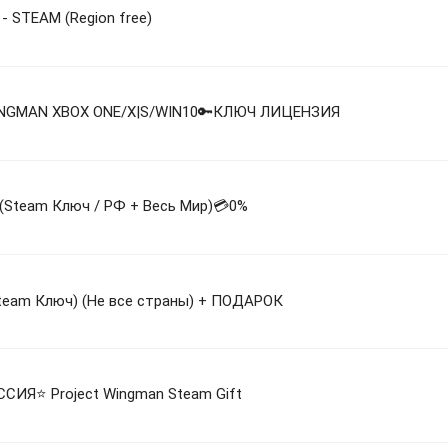
 - STEAM (Region free)
INGMAN XBOX ONE/X|S/WIN10🔑КЛЮЧ ЛИЦЕНЗИЯ
 (Steam Ключ / РФ + Весь Мир)💳0%
Steam Ключ) (Не все страны) + ПОДАРОК
ИЯ⭐️ Project Wingman Steam Gift