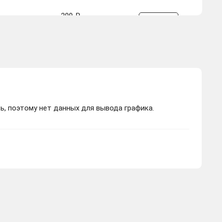
209 ₽
Купить
-369.82 руб.
328 ₽
Купить
-250.82 руб.
ь, поэтому нет данных для вывода графика.
238 ₽
Купить
-340.82 руб.
869 ₽
Купить
+290.18 руб.