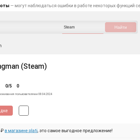
боты
— могут наблюдаться ошибки в работе некоторых функций с
n
ingman (Steam)
0/5
0
леживания пользователями 08.04.2024
идке
 ₽
в магазине plati
, это самое выгодное предложение!