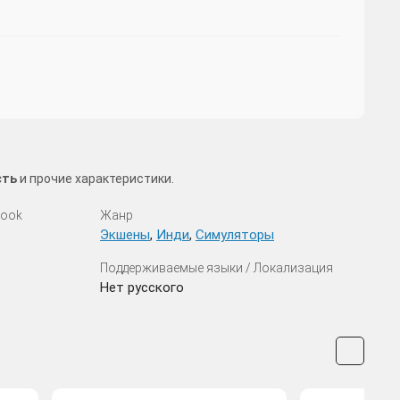
сть
и прочие характеристики.
look
Жанр
Экшены
,
Инди
,
Симуляторы
Поддерживаемые языки / Локализация
Нет русского