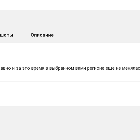
 Frontline 59 Campaign| АВТО RU Steam
ншоты
Описание
 - Frontline 59 Campaign STEAM GIFT
вно и за это время в выбранном вами регионе еще не менялас
Frontline 59 Campaign DLC - STEAM RU
 STEAM-ключ (Global)