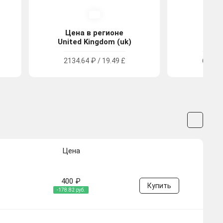
Цена в регионе
Цена
United Kingdom (uk)
Tu
2134.64 ₽ / 19.49 £
690.09
Цена
400 ₽
Купить
-178.82 руб.