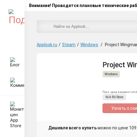
Внимание! Проводятся плановые технические ра
Applook.ru
/
Steam
/
Windows
/
Project Wingma
Project W
Windows
Посл. цена в момент отс
N/A
RU
Store
Узнать о ск
Дешевле всего купить
можно по цене 109