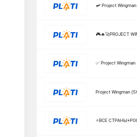
🛩 Project Wingman
🎮🔥🚀PROJECT W
✅ Project Wingman
Project Wingman (
⭐️ВСЕ СТРАНЫ+РОСС