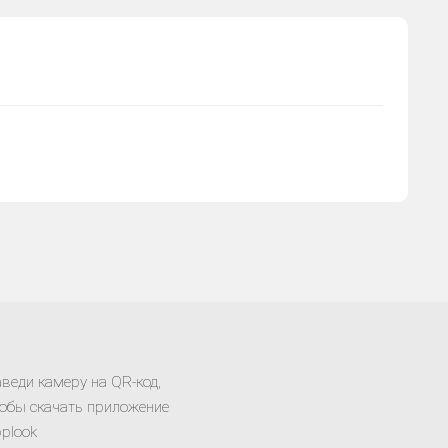
веди камеру на QR-код,
обы скачать приложение
plook