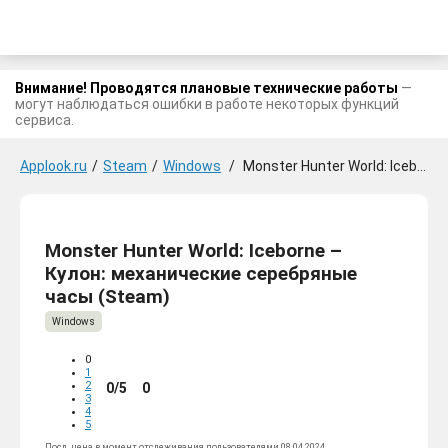
Внимание! Проводятся плановые технические работы
—
могут наблюдаться ошибки в работе некоторых функций
сервиса.
Applook.ru
/
Steam
/
Windows
/
Monster Hunter World: Iceborne - Кулон: механические серебряные часы
Monster Hunter World: Iceborne –
Кулон: механические серебряные
часы (Steam)
Windows
0
1
2
0/5
0
3
4
5
Посл. цена в момент отслеживания пользователями 08.04.2024