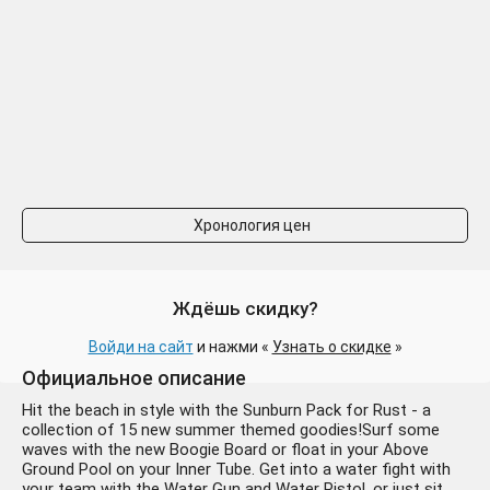
Хронология цен
Ждёшь скидку?
Войди на сайт
и нажми «
Узнать о скидке
»
Официальное описание
Hit the beach in style with the Sunburn Pack for Rust - a
collection of 15 new summer themed goodies!Surf some
waves with the new Boogie Board or float in your Above
Ground Pool on your Inner Tube. Get into a water fight with
your team with the Water Gun and Water Pistol, or just sit