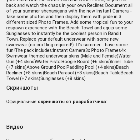
back and watch the chaos in your own Recliner. Document all
of your summer shenanigans with the new Instant Camera -
take some photos and then display them with pride in 3
different sized Photo Frames. Add some tropical fun to your
respawn experience with the Beach Towel and equip some
Sunglasses to instantly be the coolest person in Bandit
Town. Replace your default underwear with some new
swimwear (no crafting required!). It’s summer - have some
fun!The pack includes:Instant Camera3x Photo Frames4x
Swimwear themed underwear skins (Male and Female)Water
Gun (+4 skins)Water PistolBoogie Board (+6 skins)Inner Tube
(+7 skins)Above Ground PoolPaddling Pool (+4 skins)Beach
Recliner (+8 skins)Beach Parasol (+8 skins)Beach TableBeach
Towel (+7 skins)Sunglasses (+8 skins)
Скриншоты
Официальные
скриншоты от разработчика
:
Видео