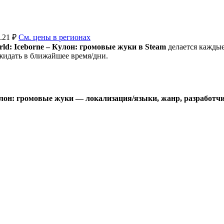
.21 ₽
См. цены в регионах
ld: Iceborne – Кулон: громовые жуки в Steam
делается каждые
идать в ближайшее время/дни.
улон: громовые жуки — локализация/языки, жанр, разработчик