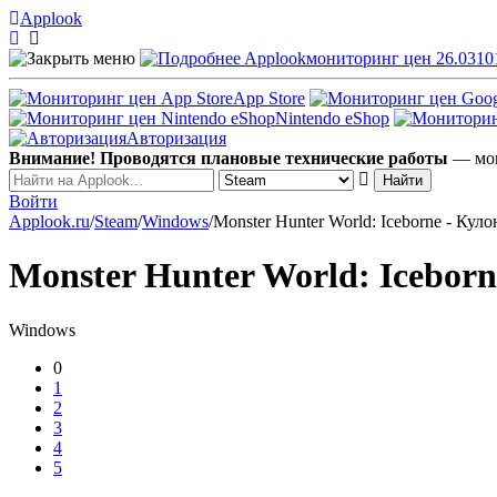
Applook
Applook
мониторинг цен 26.0310
App Store
Nintendo eShop
Авторизация
Внимание! Проводятся плановые технические работы
— мог
Войти
Applook.ru
/
Steam
/
Windows
/
Monster Hunter World: Iceborne - Кул
Monster Hunter World: Icebor
Windows
0
1
2
3
4
5