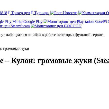
1818
Трекер цен
Турниры
Новости
О
Google Play
PS 
Steam
GOG
ут наблюдаться ошибки в работе некоторых функций сервиса.
он: громовые жуки
ne – Кулон: громовые жуки (St