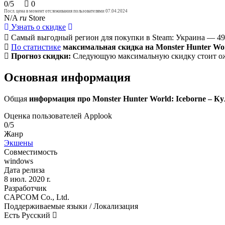
0/5
0
Посл. цена в момент отслеживания пользователями 07.04.2024
N/A
ru
Store
Узнать о скидке
Самый выгодный регион для покупки в Steam: Украина — 49
По статистике
максимальная скидка на Monster Hunter Wor
Прогноз скидки:
Следующую максимальную скидку стоит ож
Основная информация
Общая
информация про Monster Hunter World: Iceborne – К
Оценка пользователей Applook
0/5
Жанр
Экшены
Совместимость
windows
Дата релиза
8 июл. 2020 r.
Разработчик
CAPCOM Co., Ltd.
Поддерживаемые языки / Локализация
Есть Русский