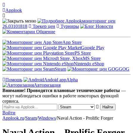
Applook
Applook
мониторинг цен
26.03101818
Трекер цен
Турниры
Новости
Общение
App Store
Google Play
PS Store
MS Store
Nintendo eShop
Steam
GOG
Помощь
Andoid app
Alpha
Авторизация
Внимание! Проводятся плановые технические работы
—
могут наблюдаться ошибки в работе некоторых функций
сервиса.
Войти
Applook.ru
/
Steam
/
Windows
/
Naval Action - Prolific Forger
Naval Action – Prolific Forger