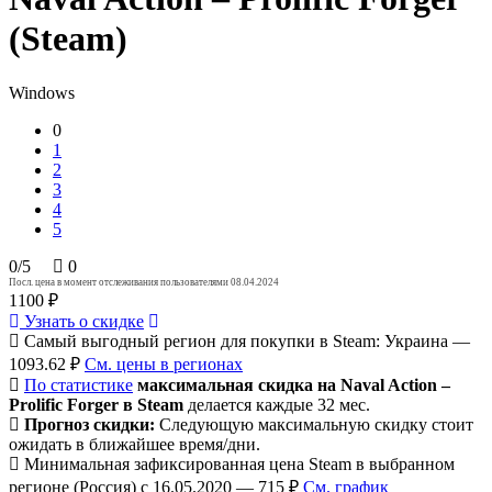
(Steam)
Windows
0
1
2
3
4
5
0/5
0
Посл. цена в момент отслеживания пользователями 08.04.2024
1100 ₽
Узнать о скидке
Самый выгодный регион для покупки в Steam: Украина —
1093.62 ₽
См. цены в регионах
По статистике
максимальная скидка на Naval Action –
Prolific Forger в Steam
делается каждые 32 мес.
Прогноз скидки:
Следующую максимальную скидку стоит
ожидать в ближайшее время/дни.
Минимальная зафиксированная цена Steam в выбранном
регионе (Россия) с 16.05.2020 — 715 ₽
См. график