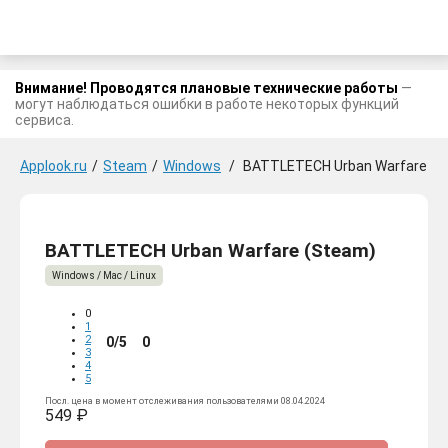
Внимание! Проводятся плановые технические работы
—
могут наблюдаться ошибки в работе некоторых функций
сервиса.
Applook.ru
/
Steam
/
Windows
/
BATTLETECH Urban Warfare
BATTLETECH Urban Warfare (Steam)
Windows / Mac / Linux
0
1
2
0/5
0
3
4
5
Посл. цена в момент отслеживания пользователями 08.04.2024
549 ₽