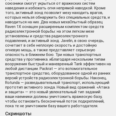
союзники смогут укрыться от вражеских систем
наведения и избежать огня непрямой наводкой. Кроме
того, активный зонд позволит меху находить врагов,
которых нельзя обнаружить без специальных средств, и
наводиться на них. Два новых мехаОпытный образец
Raven 1X оснащен расширенным комплектом средств
радиоэлектронной борьбы: на этом легком мехе
установлены и средства радиоэлектронного
подавления, и активный зонд. Javelin, в свою очередь,
сочетает в себе неплохую скорость и достойную
огневую мощь, а также представляет серьезную
опасность в ближнем бою. Три новых транспортных
средства у противника. иБлагодаря нескольким типам
вооружения быстрый и маневренный Tank эффективен на
любой дистанции. Packrat — это вспомогательное
транспортное средство, оборудованное одной из ранних
версий устройств радиоэлектронной борьбы. Наконец,
Rotunda — разведывательный транспорт, использующий
прототип активного зонда. Новый вид сражений. «Атака
и защита» — это новый увлекательный тип заданий:
ваши наемники должны уничтожить вражескую базу,
чтобы остановить бесконечный поток подкреплений,
пока те не уничтожили базу вашего работодателя.
Скриншоты