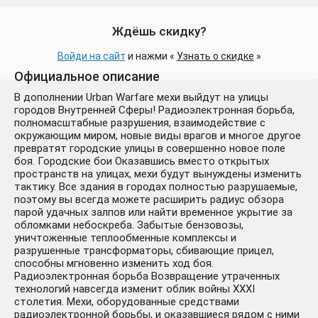
Ждёшь скидку?
Войди на сайт
и нажми «
Узнать о скидке
»
Официальное описание
В дополнении Urban Warfare мехи выйдут на улицы
городов Внутренней Сферы! Радиоэлектронная борьба,
полномасштабные разрушения, взаимодействие с
окружающим миром, новые виды врагов и многое другое
превратят городские улицы в совершенно новое поле
боя. Городские бои Оказавшись вместо открытых
пространств на улицах, мехи будут вынуждены изменить
тактику. Все здания в городах полностью разрушаемые,
поэтому вы всегда можете расширить радиус обзора
парой удачных залпов или найти временное укрытие за
обломками небоскреба. Забытые бензовозы,
уничтоженные теплообменные комплексы и
разрушенные трансформаторы, сбивающие прицел,
способны мгновенно изменить ход боя.
Радиоэлектронная борьба Возвращение утраченных
технологий навсегда изменит облик войны XXXI
столетия. Мехи, оборудованные средствами
радиоэлектронной борьбы, и оказавшиеся рядом с ними