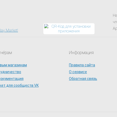
На
чт
Ap
тнёрам
Информация
вым магазинам
Правила сайта
рудничество
О сервисе
документация
Обратная связь
ет для сообществ VK