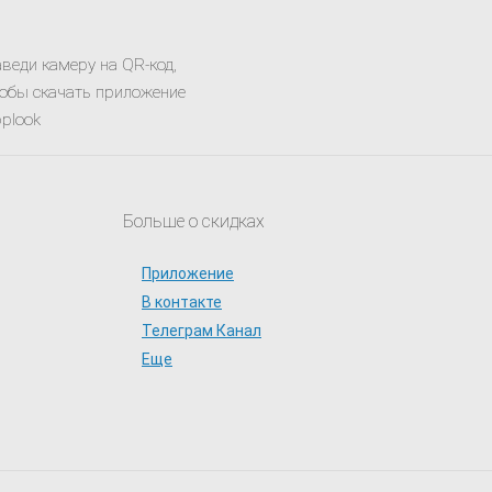
веди камеру на QR-код,
обы скачать приложение
plook
Больше о скидках
Приложение
В контакте
Телеграм Канал
Еще