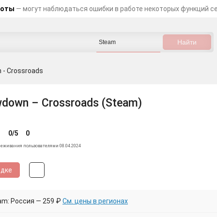
боты
— могут наблюдаться ошибки в работе некоторых функций с
 - Crossroads
wdown – Crossroads (Steam)
0/5
0
леживания пользователями 08.04.2024
идке
am: Россия — 259 ₽
См. цены в регионах