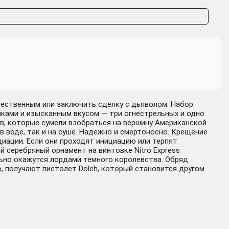
тественным или заключить сделку с дьяволом. Набор
ками и изысканным вкусом — три огнестрельных и одно
ков, которые сумели взобраться на вершину Американской
в воде, так и на суше. Надежно и смертоносно. Крещение
иации. Если они проходят инициацию или терпят
 серебряный орнамент на винтовке Nitro Express
ельно окажутся лордами темного королевства. Обряд
о, получают пистолет Dolch, который становится другом