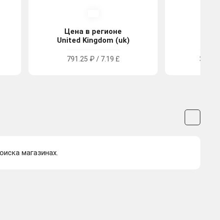
Цена в регионе
Цена
United Kingdom (uk)
Tu
791.25 ₽ / 7.19 £
319.93
оиска магазинах.