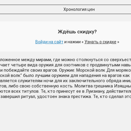
Хронология цен
Ждёшь скидку?
Войди на сайт
и нажми «
Узнать о скидке
»
оложенное между мирами, где можно столкнуться со сверхъес
чает четыре вида оружия для охотников с продвинутыми навы
л и побеждайте своих врагов. Оружие: Морской волк Для моря
ской волк" было лучшим оружием для нападения на врагов как 
ляется служителям ночи для их заключительного обряда иниц
агов, либо свою собственную кость. Молитва грешника Изящный
тся всех титулов. Те, кто принесут ее в Луизиану, действит
завершил ритуал, удостоен знака престижа. Те, кто сделал эт