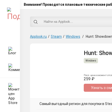
Внимание! Проводятся плановые технические ра
Applook.ru
/
Steam
/
Windows
/
Hunt: Showdown
Hunt: Sho
Windows
Посл. цена в момент отс
259 ₽
Узнать о ск
Самый выгодный регион для покупки в Ste