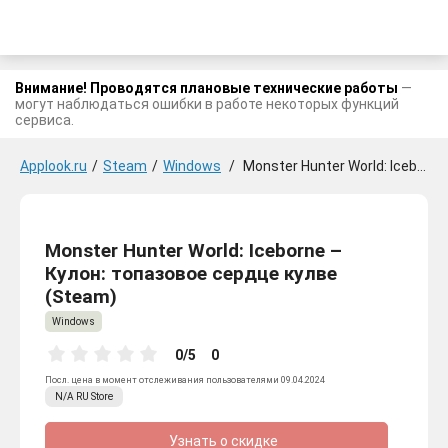
Внимание! Проводятся плановые технические работы
—
могут наблюдаться ошибки в работе некоторых функций
сервиса.
Applook.ru
/
Steam
/
Windows
/
Monster Hunter World: Iceborne - Кулон: топазовое сердце кулве
Monster Hunter World: Iceborne –
Кулон: топазовое сердце кулве
(Steam)
Windows
0/5
0
Посл. цена в момент отслеживания пользователями 09.04.2024
N/A
RU
Store
Узнать о скидке