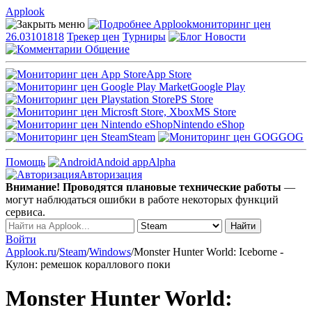
Applook
Applook
мониторинг цен
26.03101818
Трекер цен
Турниры
Новости
Общение
App Store
Google Play
PS Store
MS Store
Nintendo eShop
Steam
GOG
Помощь
Andoid app
Alpha
Авторизация
Внимание! Проводятся плановые технические работы
—
могут наблюдаться ошибки в работе некоторых функций
сервиса.
Войти
Applook.ru
/
Steam
/
Windows
/
Monster Hunter World: Iceborne -
Кулон: ремешок кораллового поки
Monster Hunter World: