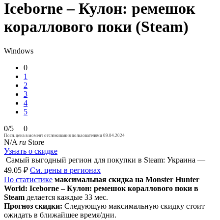
Iceborne – Кулон: ремешок
кораллового поки (Steam)
Windows
0
1
2
3
4
5
0/5
0
Посл. цена в момент отслеживания пользователями 09.04.2024
N/A
ru
Store
Узнать о скидке
Самый выгодный регион для покупки в Steam: Украина —
49.05 ₽
См. цены в регионах
По статистике
максимальная скидка на Monster Hunter
World: Iceborne – Кулон: ремешок кораллового поки в
Steam
делается каждые 33 мес.
Прогноз скидки:
Следующую максимальную скидку стоит
ожидать в ближайшее время/дни.