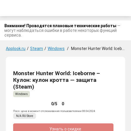
Внимание! Проводятся плановые технические работы
—
могут наблюдаться ошибки в работе некоторых функций
сервиса.
Applook.ru
/
Steam
/
Windows
/
Monster Hunter World: Iceborne - Кулон: кулон кротта — защита
Monster Hunter World: Iceborne –
Кулон: кулон кротта — защита
(Steam)
Windows
0/5
0
Посл. цена в момент отслеживания пользователями 08.04.2024
N/A
RU
Store
Узнать о скидке