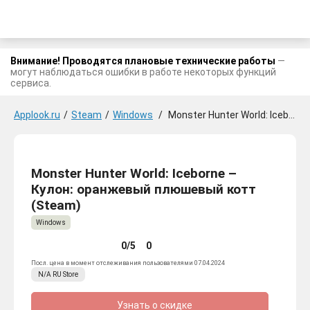
Внимание! Проводятся плановые технические работы
—
могут наблюдаться ошибки в работе некоторых функций
сервиса.
Applook.ru
/
Steam
/
Windows
/
Monster Hunter World: Iceborne - Кулон: оранжевый плюшевый котт
Monster Hunter World: Iceborne –
Кулон: оранжевый плюшевый котт
(Steam)
Windows
0/5
0
Посл. цена в момент отслеживания пользователями 07.04.2024
N/A
RU
Store
Узнать о скидке