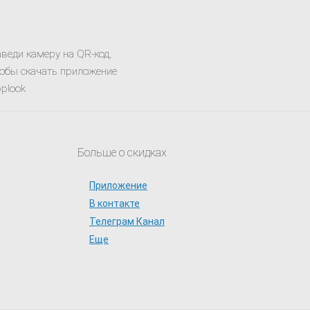
веди камеру на QR-код,
обы скачать приложение
plook
Больше о скидках
Приложение
В контакте
Телеграм Канал
Еще