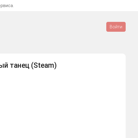
ервиса.
Войти
ый танец (Steam)