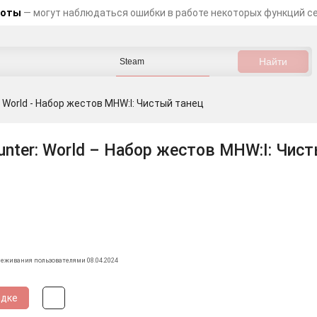
боты
— могут наблюдаться ошибки в работе некоторых функций с
: World - Набор жестов MHW:I: Чистый танец
unter: World – Набор жестов MHW:I: Чист
леживания пользователями 08.04.2024
идке