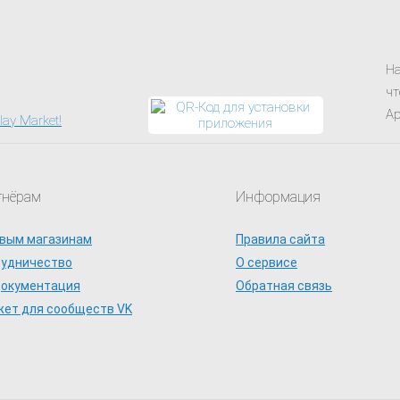
На
чт
Ap
тнёрам
Информация
вым магазинам
Правила сайта
рудничество
О сервисе
документация
Обратная связь
ет для сообществ VK