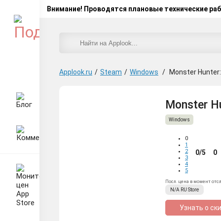
Внимание! Проводятся плановые технические ра
Applook.ru
/
Steam
/
Windows
/
Monster Hunter
Monster H
Windows
0
1
2
0/5
0
3
4
5
Посл. цена в момент отс
N/A
RU
Store
Узнать о ск