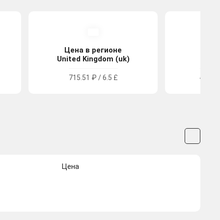
Цена в регионе
Цена
United Kingdom (uk)
Tu
715.51 ₽ / 6.5 £
442.76
Цена