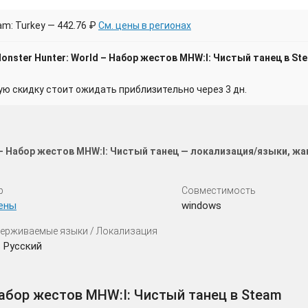
m: Turkey — 442.76 ₽
См. цены в регионах
onster Hunter: World – Набор жестов MHW:I: Чистый танец в St
 скидку стоит ожидать приблизительно через 3 дн.
 – Набор жестов MHW:I: Чистый танец — локализация/языки, жа
р
Совместимость
ены
windows
ерживаемые языки / Локализация
 Русский
Набор жестов MHW:I: Чистый танец в Steam