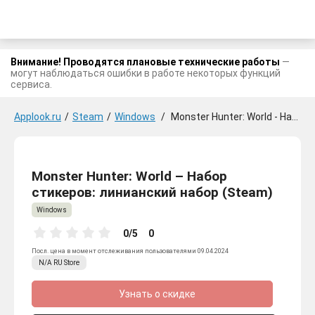
Внимание! Проводятся плановые технические работы
—
могут наблюдаться ошибки в работе некоторых функций
сервиса.
Applook.ru
/
Steam
/
Windows
/
Monster Hunter: World - Набор стикеров: линианский набор
Monster Hunter: World – Набор
стикеров: линианский набор (Steam)
Windows
0/5
0
Посл. цена в момент отслеживания пользователями 09.04.2024
N/A
RU
Store
Узнать о скидке