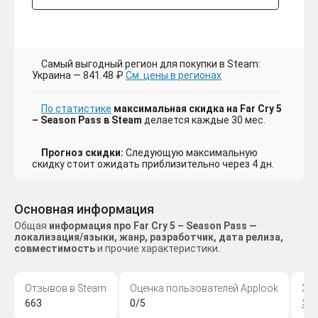
Самый выгодный регион для покупки в Steam:
Украина — 841.48 ₽
См. цены в регионах
По статистике
максимальная скидка на Far Cry 5
– Season Pass в Steam
делается каждые 30 мес.
Прогноз скидки:
Следующую максимальную
скидку стоит ожидать приблизительно через 4 дн.
Основная информация
Общая
информация про Far Cry 5 – Season Pass —
локализация/языки, жанр, разработчик, дата релиза,
совместимость
и прочие характеристики.
Отзывов в Steam
Оценка пользователей Applook
Жа
663
0/5
Эк